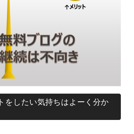
トをしたい気持ちはよーく分か