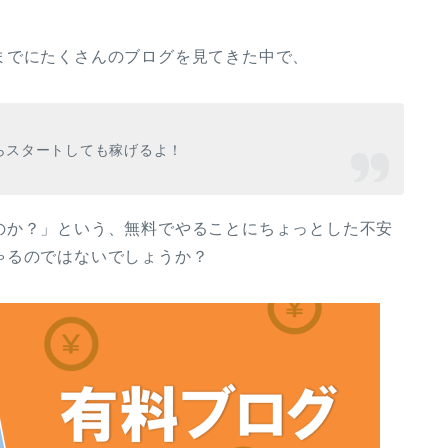
までにたくさんのブログを見てきた中で、
らスタートしても稼げるよ！
のか？」という、無料でやることにちょっとした不安
ゃるのではないでしょうか？