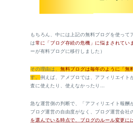
もちろん、中には上記の無料ブログを使って
は
常に「ブログ存続の危機」に悩まされてい
ーが有料ブログに移行しました）
その理由は、
無料ブログは毎年のように「無
す。
例えば、アメブロでは、アフィリエイト
査に使えたり、使えなかったり…
急な運営側の判断で、
「アフィリエイト報酬
ブログ運営の自由度がなく、ブログ運営会社
を選んでいる時点で、ブログのルール変更に