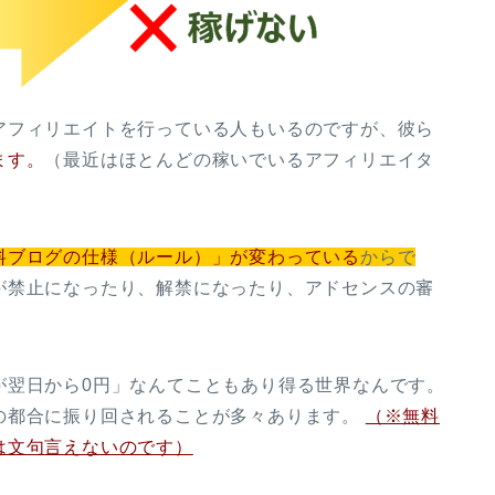
アフィリエイトを行っている人もいるのですが、彼ら
ます。
（最近はほとんどの稼いでいるアフィリエイタ
料ブログの仕様（ルール）」が変わっている
からで
が禁止になったり、解禁になったり、アドセンスの審
が翌日から0円」
なんてこともあり得る世界なんです。
の都合に振り回されることが多々あります。
（※無料
は文句言えないのです）