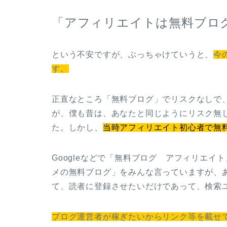
「アフィリエイトは無料ブロ
という不安ですが、ぶっちゃけていうと、
今
す。
正直なところ「無料ブログ」でリスクなしで
が、
僕も昔は、あなたと同じようにリスク無
た。しかし、
当時アフィリエイト初心者で無
Googleなどで「無料ブログ アフィリエイ
メの無料ブログ」をみんな言っていますが、
て、読者に登録させたいだけであって、検索
ブログ運営者が稼ぎたいからリンク等を載せ