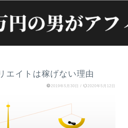
リエイトは稼げない理由
2019年5月30日
/
2020年5月12日