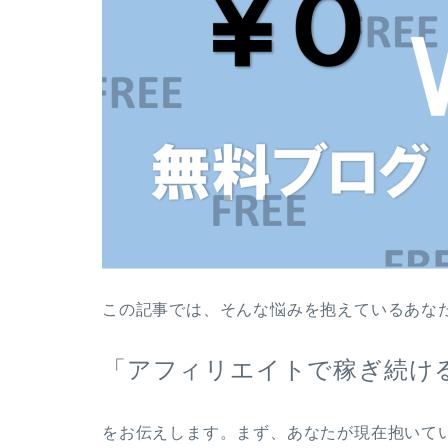
この記事では、そんな悩みを抱えているあな
「アフィリエイトで稼ぎ続け
をお伝えします。まず、あなたが現在抱いて