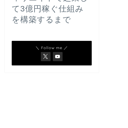
て3億円稼ぐ仕組み
を構築するまで
＼ Follow me ／