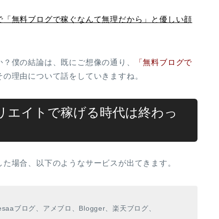
で
「無料ブログで稼ぐなんて無理だから」
と優しい顔
か？
僕の結論は、既にご想像の通り、
「無料ブログで
その理由について話をしていきますね。
リエイトで稼げる時代は終わっ
した場合、以下のようなサービスが出てきます。
saaブログ、アメブロ、Blogger、楽天ブログ、