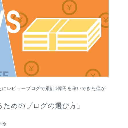
たにレビューブログで累計1億円を稼いできた僕が
るためのブログの選び方」
いる